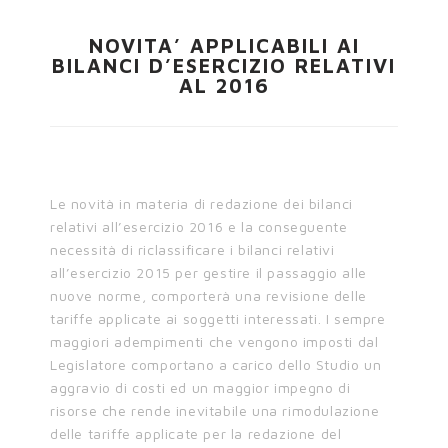
NOVITA’ APPLICABILI AI
BILANCI D’ESERCIZIO RELATIVI
AL 2016
Le novità in materia di redazione dei bilanci
relativi all’esercizio 2016 e la conseguente
necessità di riclassificare i bilanci relativi
all’esercizio 2015 per gestire il passaggio alle
nuove norme, comporterà una revisione delle
tariffe applicate ai soggetti interessati. I sempre
maggiori adempimenti che vengono imposti dal
Legislatore comportano a carico dello Studio un
aggravio di costi ed un maggior impegno di
risorse che rende inevitabile una rimodulazione
delle tariffe applicate per la redazione del